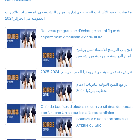
مقومات تطبيق الأساليب الحديثة في إدارة الموارد البشرية في المؤسسات والإدارات
العمومية في الجزائر2024
Nouveau programme d’échange scientifique du
département Américain d’Agriculture
فتح باب الترشح للاستفادة من برنامج
المنح الدراسية بجمهورية موريشيوس
عرض منحة دراسية بدولة رومانيا للعام الدراسي 2024-2025
برامج المنح الدولية لثانويات الإمام
الخطيب بتركيا 2024
Offre de bourses d’études postuniversitaires du bureau
des Nations Unis pour les affaires spatiales
Bourses d'études doctorales en
Afrique du Sud