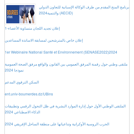
برنامج المنح المقدم من طرف الوكالة الإسبانية للتعاون الدولي
والتنمية2024 (AECID)
إعلان تجديد اللجان متساوية الأعضاء-1
إعلان خاص بالمترشحين لمسابقة الاساتذة المساعدين
1er Webinaire National Santé et Environnement (SENASE2022)2024
ملتقى وطني حول رقمنة المرفق العمومي بين القانون والواقع مرفق الصحة العمومية
نموذجا 2024
السكن الترقوي المدعم
ent.univ-boumerdes.dz/UBins
الملتقى الوطني الأول حول إدارة الموارد البشرية في ظل التحول الرقمي وتطبيقات
الذكاء الاصطناعي 2024
الحرب الروسية الأوكرانية وتداعياتها على منطقة الساحل الإفريقي 2024