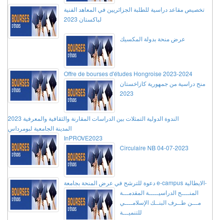
تخصيص مقاعد دراسية للطلبة الجزائريين في المعاهد الفنية
لباكستان 2023
عرض منحة بدولة المكسيك
Offre de bourses d'études Hongroise 2023-2024
منح دراسية من جمهورية كازاخستان
2023
الندوة الدولية التمثلات بين الدراسات المقارنة والثقافية والمعرفية 2023
المدينة الجامعية لبومرداس
InPROVE2023
Circulaire NB 04-07-2023
دعوة للترشح في عرض المنحة بجامعة e-campus الايطالية-
المنــــح الدراسيـــــة المقدمـــة
مـــن طــرف البنــك الإسلامــــي
للتنميـــة