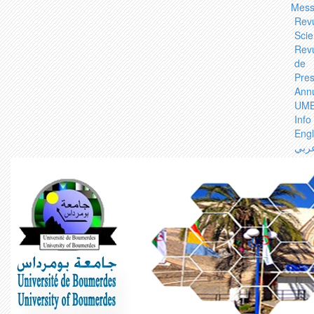
Mess
Rev
Scie
Rev
de
Pre
Ann
UM
Info
Engl
ربي