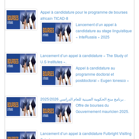
Appel à candidature pour le programme de bourses
africain TICAD-8
Lancement d’un appel à
candidature au stage linguistique
« InteRussia » 2025
Lancement d’un appel à candidature « The Study of
U.S Institutes ».
Appel à candidature au
programme doctoral et
postdoctoral « Eugen Ionesco »
برنامج منح الحكومة الصينية للعام الدراسي 2025/2026 .
Offre de bourses du
Gouvernement mauricien 2025.
Lancement d’un appel à candidature Fulbright Visiting