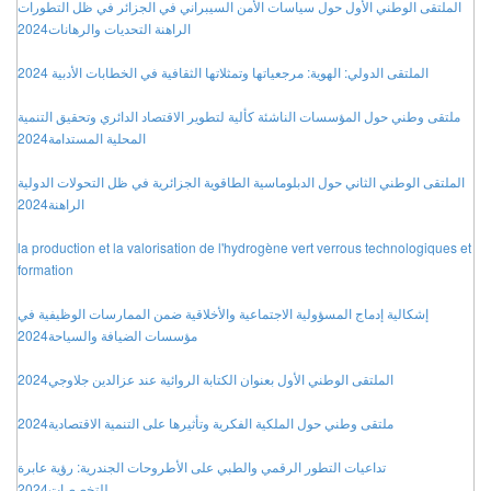
الملتقى الوطني الأول حول سياسات الأمن السيبراني في الجزائر في ظل التطورات
الراهنة التحديات والرهانات2024
الملتقى الدولي: الهوية: مرجعياتها وتمثلاتها الثقافية في الخطابات الأدبية 2024
ملتقى وطني حول المؤسسات الناشئة كألية لتطوير الاقتصاد الدائري وتحقيق التنمية
المحلية المستدامة2024
الملتقى الوطني الثاني حول الدبلوماسية الطاقوية الجزائرية في ظل التحولات الدولية
الراهنة2024
la production et la valorisation de l'hydrogène vert verrous technologiques et
formation
إشكالية إدماج المسؤولية الاجتماعية والأخلاقية ضمن الممارسات الوظيفية في
مؤسسات الضيافة والسياحة2024
الملتقى الوطني الأول بعنوان الكتابة الروائية عند عزالدين جلاوجي2024
ملتقى وطني حول الملكية الفكرية وتأثيرها على التنمية الاقتصادية2024
تداعيات التطور الرقمي والطبي على الأطروحات الجندرية: رؤية عابرة
للتخصصات2024