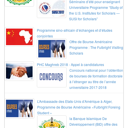
Séminaire d’été pour enseignant
Universitaire Programme “Study of
the U.S. Institutes for Scholars —
SUSI for Scholars”
Programme sino-africain d’échanges et d’études
conjointes
Offre de Bourse Américaine
Programme : The Fulbright Visiting
Scholars
PHC Maghreb 2018 - Appel à candidatures
Concours national pour l’obtention
de bourses de formation doctorale
à l’étranger au titre de l’année
universitaire 2017-2018
L’Ambassade des Etats-Unis d’Amérique à Alger,
Programme de Bourse Américaine «Fulbright Foreing
Student »
la Banque Islamique De
Développement (BID) offre des