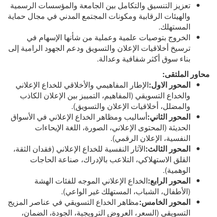
تعزيز التنسيق والتكامل بين الجامعة والمؤسسات الرسمية
والهيئات الرقابية ومكونات المجتمع المدني في مجال حماية
المستهلك.
الخروج بتوصيات علمية وعملية من شأنها الإسهام في
ترسيخ أخلاقيات الإعلان والتسويق ودعم الجهود الرامية إلى
بناء سوق أكثر شفافية وعدالة.
محاور الملتقى:
المحور الاول:
الإطار المفاهيمي والأخلاقي للخداع الإعلاني
والخداع التسويقي (المفاهيم، التمييز بين الإعلان الكاذب
والمضلل، أخلاقيات الإعلان والتسويق).
المحور الثاني:
أساليب ومظاهر الخداع الإعلاني في الأسواق
الحديثة (المحتوى الإعلاني، الصورة، اللغة الإيحاءات
النفسية، الإعلان الرقمي).
المحور الثالث:
الآثار النفسية للخداع الإعلاني (فقدان الثقة،
القلق الاستهلاكي، التلاعب بالإدراك، صناعة الحاجات
الوهمية).
المحور الرابع:
الخداع الإعلاني الموجه للفئات الهشة
(الأطفال، الشباب، المستهلك غير الواعي).
المحور الخامس:
مظاهر الخداع التسويقي في عناصر المزيج
التسويقي (السعر، العروض الترويجية، الجودة، الضمان،