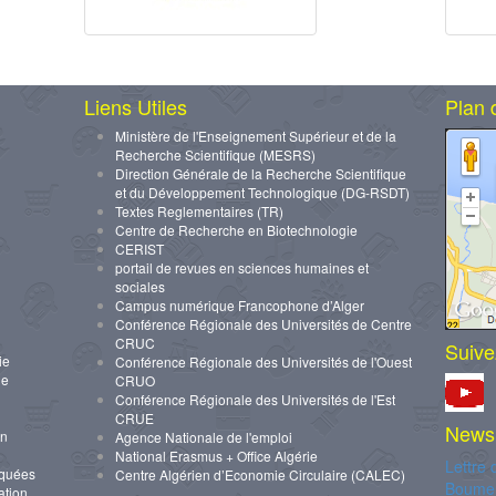
Liens Utiles
Plan 
Ministère de l'Enseignement Supérieur et de la
Recherche Scientifique (MESRS)
Direction Générale de la Recherche Scientifique
et du Développement Technologique (DG-RSDT)
Textes Reglementaires (TR)
Centre de Recherche en Biotechnologie
CERIST
portail de revues en sciences humaines et
sociales
Campus numérique Francophone d’Alger
Conférence Régionale des Universités de Centre
CRUC
Suive
ie
Conférence Régionale des Universités de l'Ouest
ue
CRUO
Conférence Régionale des Universités de l'Est
CRUE
Newsl
on
Agence Nationale de l'emploi
National Erasmus + Office Algérie
Lettre 
iquées
Centre Algérien d’Economie Circulaire (CALEC)
Boume
ation