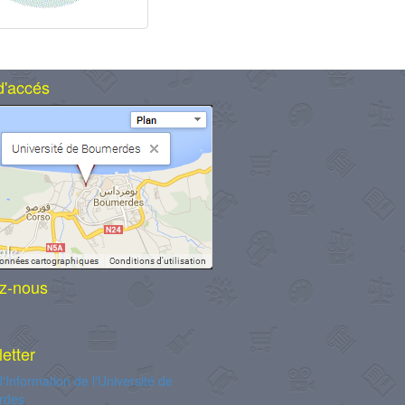
d'accés
z-nous
etter
d'Information de l'Université de
rdes