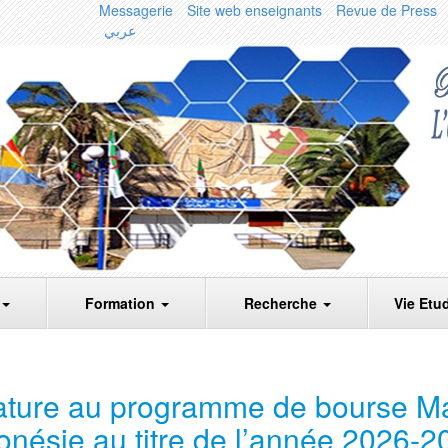
Messagerie
Site web enseignants
Revue de Press
عربي
Formation
Recherche
Vie Etu
ature au programme de bourse Ma
onésie au titre de l’année 2026-2