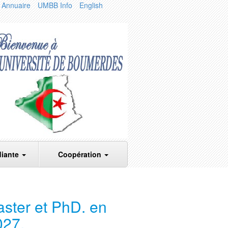
Annuaire
UMBB Info
English
diante
Coopération
ster et PhD. en
027.