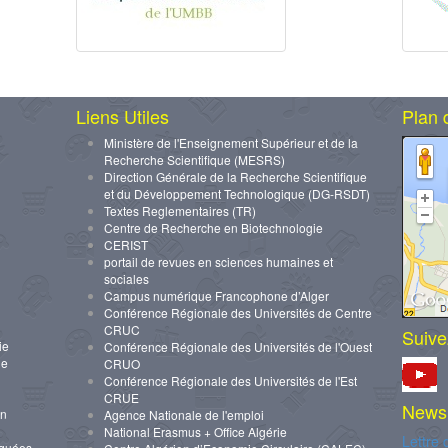
Liens Utiles
Plan 
Ministère de l'Enseignement Supérieur et de la
Recherche Scientifique (MESRS)
Direction Générale de la Recherche Scientifique
et du Développement Technologique (DG-RSDT)
Textes Reglementaires (TR)
Centre de Recherche en Biotechnologie
CERIST
portail de revues en sciences humaines et
sociales
Campus numérique Francophone d’Alger
Conférence Régionale des Universités de Centre
CRUC
Suive
ie
Conférence Régionale des Universités de l'Ouest
ue
CRUO
Conférence Régionale des Universités de l'Est
CRUE
Newsl
on
Agence Nationale de l'emploi
National Erasmus + Office Algérie
Lettre 
iquées