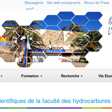
Messagerie
Site web enseignants
Revue de Press
عربي
Formation
Recherche
Vie Etu
entifiques de la faculté des hydrocarbures 