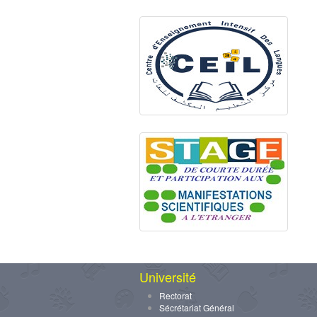
Université
Rectorat
Sécrétariat Général