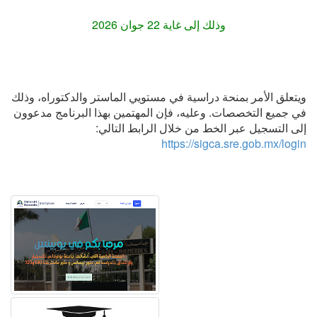
وذلك إلى غاية 22 جوان 2026
ويتعلق الأمر بمنحة دراسية في مستويي الماستر والدكتوراه، وذلك
في جميع التخصصات. وعليه، فإن المهتمين بهذا البرنامج مدعوون
إلى التسجيل عبر الخط من خلال الرابط التالي:
https://sigca.sre.gob.mx/login