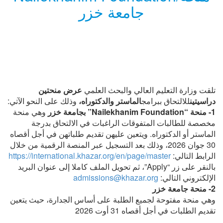
جامعة خزر
تلقت وزارة التعليم العالي والبحث العلمي
عرض منحتين
دراسيتين
للالتحاق ببرامج
الماستر والدكتوراه،
وذلك على النحو الآتي:
1- منحة “Nailekhanim Foundation” بجامعة خزر
وهي منحة
مخصصة للطالبات المتفوقات الراغبات في الالتحاق بدرجة
الماستر أو الدكتوراه. ويتعين عليهن تقديم طلباتهن في أجل أقصاه
30 جوان 2026، وذلك بعد التسجيل عبر المنصة الرقمية من خلال
https://international.khazar.org/en/page/master
الرابط التالي:
بالنقر على زر “Apply”، ثم تحويل الملف كاملا إلى عنوان البريد
admissions@khazar.org
الإلكتروني التالي:
2- منحة جامعة خزر
وهي منحة مفتوحة لجميع الطلبة على أساس الجدارة، حيث يتعين
تقديم الطلبات في أجل أقصاه 31 أوت 2026